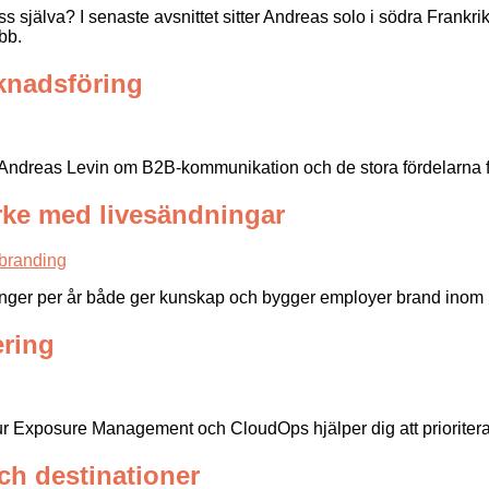
 oss själva? I senaste avsnittet sitter Andreas solo i södra Frank
bb.
knadsföring
ch Andreas Levin om B2B-kommunikation och de stora fördelarna 
rke med livesändningar
gånger per år både ger kunskap och bygger employer brand ino
ering
 Exposure Management och CloudOps hjälper dig att prioritera rätt
ch destinationer