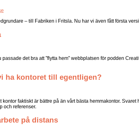
rundare – till Fabriken i Fritsla. Nu har vi även fått första ve
a
u passade det bra att ”flytta hem” webbplatsen för podden Creative
i ha kontoret till egentligen?
t kontor faktiskt är bättre på än vårt bästa hemmakontor. Svaret 
p och referenser.
arbete på distans