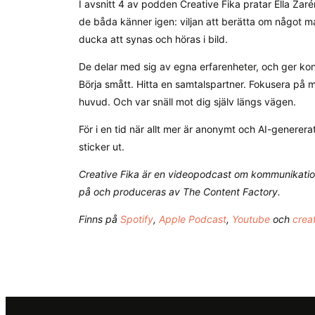
I avsnitt 4 av podden Creative Fika pratar Ella Za
de båda känner igen: viljan att berätta om något ma
ducka att synas och höras i bild.
De delar med sig av egna erfarenheter, och ger ko
Börja smått. Hitta en samtalspartner. Fokusera på 
huvud. Och var snäll mot dig själv längs vägen.
För i en tid när allt mer är anonymt och AI-generer
sticker ut.
Creative Fika är en videopodcast om kommunikation
på och produceras av The Content Factory.
Finns på
Spotify
,
Apple Podcast
,
Youtube
och
creat