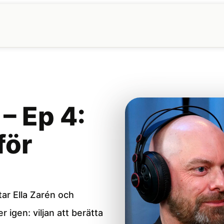
 – Ep 4:
för
tar Ella Zarén och
igen: viljan att berätta